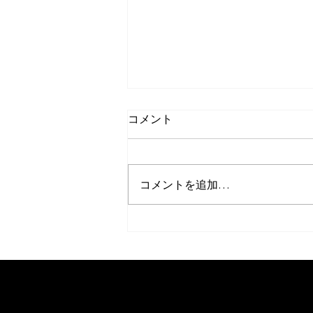
コメント
コメントを追加…
「建築・建材展」に出展して
います