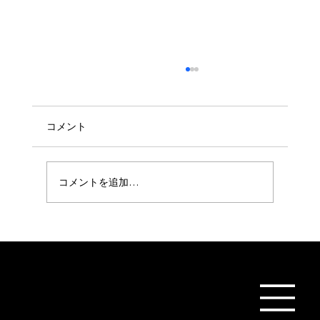
コメント
コメントを追加…
サウナは花粉症やアレルギーを和らげる
のか？