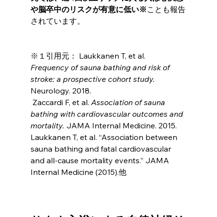
や脳卒中のリスクが有意に低い※
ことも報告
されています。
※１引用元：
 Laukkanen T, et al. 
Frequency of sauna bathing and risk of 
stroke: a prospective cohort study.
Neurology. 2018.
 Zaccardi F, et al. 
Association of sauna 
bathing with cardiovascular outcomes and 
mortality.
 JAMA Internal Medicine. 2015. 
Laukkanen T, et al. “Association between 
sauna bathing and fatal cardiovascular 
and all-cause mortality events.” JAMA 
Internal Medicine (2015).他 