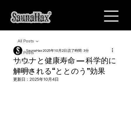
All Posts
SaunaHax
2025年10月2日
読了時間: 3分
All Posts
サウナと健康寿命 ― 科学的に
コラム
解明される“ととのう”効果
新着情報
更新日：
2025年10月4日